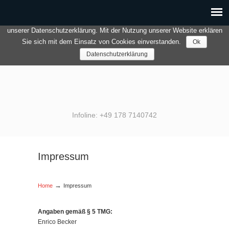
Wir verwenden Cookies um den Besuch unserer Website so angenehm
und funktional wie möglich zu gestalten. Weitere Details finden Sie in
unserer
Datenschutzerklärung
.
Mit der Nutzung unserer Website erklären
Sie sich mit dem Einsatz von Cookies einverstanden.
Ok
Datenschutzerklärung
Infoline: +49 178 7140742
Impressum
→
Home
Impressum
Angaben gemäß § 5 TMG:
Enrico Becker